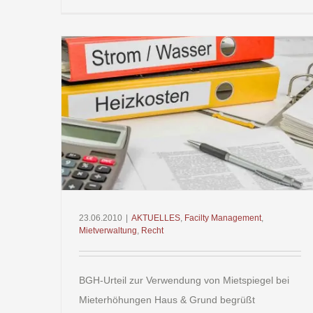
Tro
Mi
ka
In
wi
sei
bei
waltung
23.06.2010
|
AKTUELLES
,
Facilty Management
,
Mietverwaltung
,
Recht
BGH-Urteil zur Verwendung von Mietspiegel bei
Mieterhöhungen Haus & Grund begrüßt