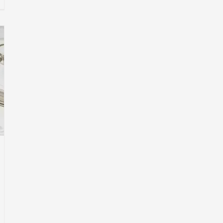
tz
etpreisbremse
nn
dexmieterhöhung
rksam
n