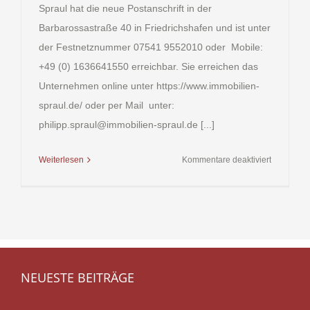
Spraul hat die neue Postanschrift in der
Barbarossastraße 40 in Friedrichshafen und ist unter
der Festnetznummer 07541 9552010 oder Mobile:
+49 (0) 1636641550 erreichbar. Sie erreichen das
Unternehmen online unter https://www.immobilien-
spraul.de/ oder per Mail unter:
philipp.spraul@immobilien-spraul.de [...]
für
Weiterlesen
Kommentare deaktiviert
Verkauf
und
Vermietun
von
Immobilie
NEUESTE BEITRÄGE