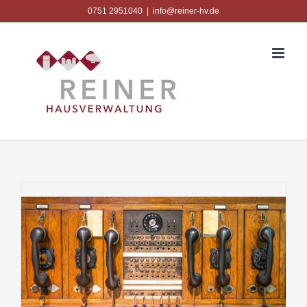
Zum
0751 2951040
|
info@reiner-hv.de
Inhalt
springen