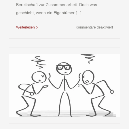
Bereitschaft zur Zusammenarbeit. Doch was
geschieht, wenn ein Eigentümer [...]
für
Weiterlesen
Kommentare deaktiviert
Störender
Eigentüme
in
der
Wohnungs