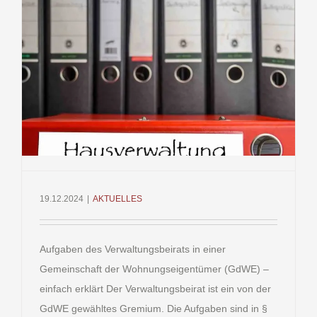
Verwaltun
in
einer
GdWE
nicht
–
einfach
erklärt
19.12.2024
|
AKTUELLES
Aufgaben des Verwaltungsbeirats in einer
Gemeinschaft der Wohnungseigentümer (GdWE) –
einfach erklärt Der Verwaltungsbeirat ist ein von der
GdWE gewähltes Gremium. Die Aufgaben sind in §