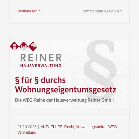
für
Weiterlesen
Kommentare deaktiviert
WEG-
Entschei
2026
–
Dossier
Q1/2026:
Die
wichtigste
Leitplank
für
Beschlüss
und
Kosten
21.10.2025
|
AKTUELLES
,
Recht
,
Verwaltungsbeirat
,
WEG-
Verwaltung