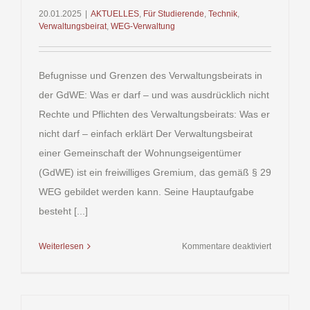
20.01.2025
|
AKTUELLES
,
Für Studierende
,
Technik
,
Verwaltungsbeirat
,
WEG-Verwaltung
Befugnisse und Grenzen des Verwaltungsbeirats in
der GdWE: Was er darf – und was ausdrücklich nicht
Rechte und Pflichten des Verwaltungsbeirats: Was er
nicht darf – einfach erklärt Der Verwaltungsbeirat
einer Gemeinschaft der Wohnungseigentümer
(GdWE) ist ein freiwilliges Gremium, das gemäß § 29
WEG gebildet werden kann. Seine Hauptaufgabe
besteht [...]
für
Weiterlesen
Kommentare deaktiviert
Was
darf
ein