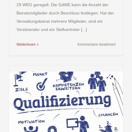
29 WEG geregelt. Die GdWE kann die Anzahl der
Beiratsmitglieder durch Beschluss festlegen. Hat der
Verwaltungsbeirat mehrere Mitglieder, sind ein
Vorsitzender und ein Stellvertreter [...]
für
Weiterlesen
Kommentare deaktiviert
Aufgaben
–
Verwaltun
in
einer
GdWE
–
einfach
erklärt