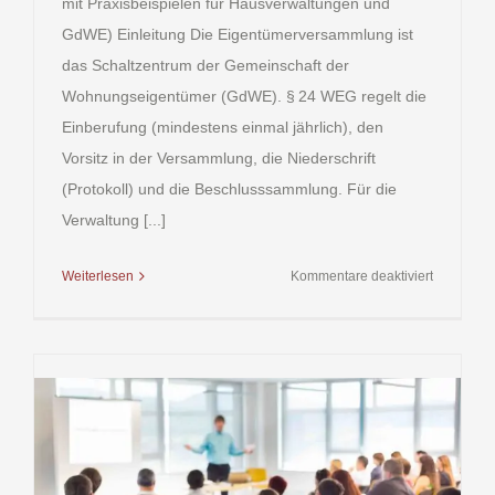
mit Praxisbeispielen für Hausverwaltungen und
GdWE) Einleitung Die Eigentümerversammlung ist
das Schaltzentrum der Gemeinschaft der
Wohnungseigentümer (GdWE). § 24 WEG regelt die
Einberufung (mindestens einmal jährlich), den
Vorsitz in der Versammlung, die Niederschrift
(Protokoll) und die Beschlusssammlung. Für die
Verwaltung [...]
für
Weiterlesen
Kommentare deaktiviert
§
24
WEG
(Wohnung
–
Eigentüm