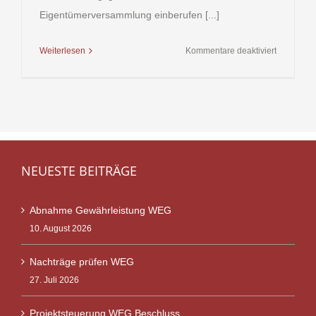
Eigentümerversammlung einberufen [...]
für
Weiterlesen
Kommentare deaktiviert
Verwaltung
Gerichtlic
Abberufu
auch
ohne
Beschluss
NEUESTE BEITRÄGE
der
Eigentüm
möglich
Abnahme Gewährleistung WEG
10. August 2026
Nachträge prüfen WEG
27. Juli 2026
Projektsteuerung WEG Beschluss