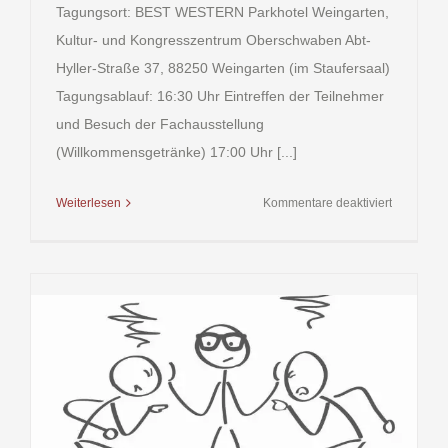
Tagungsort: BEST WESTERN Parkhotel Weingarten,
Kultur- und Kongresszentrum Oberschwaben Abt-
Hyller-Straße 37, 88250 Weingarten (im Staufersaal)
Tagungsablauf: 16:30 Uhr Eintreffen der Teilnehmer
und Besuch der Fachausstellung
(Willkommensgetränke) 17:00 Uhr [...]
für
Weiterlesen
Kommentare deaktiviert
Fachvortr
für
unsere
Verwaltun