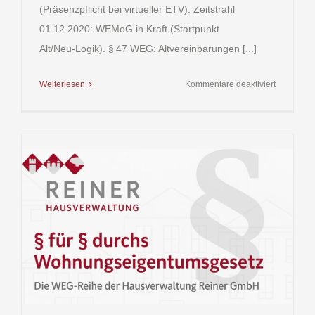
(Präsenzpflicht bei virtueller ETV). Zeitstrahl
01.12.2020: WEMoG in Kraft (Startpunkt
Alt/Neu‑Logik). § 47 WEG: Altvereinbarungen [...]
für
Weiterlesen
Kommentare deaktiviert
§ 48
WEG
–
Übergangs
(Vertiefun