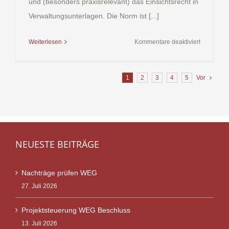
und (besonders praxisrelevant) das Einsichtsrecht in
Verwaltungsunterlagen. Die Norm ist [...]
für
Weiterlesen
Kommentare deaktiviert
§ 18
WEG
1
2
3
4
5
Vor
(Wohnung
–
Verwaltun
und
Benutzun
NEUESTE BEITRÄGE
Nachträge prüfen WEG
27. Juli 2026
Projektsteuerung WEG Beschluss
13. Juli 2026