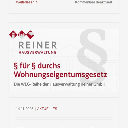
für
Weiterlesen
Kommentare deaktiviert
Neustart
beim
Heizungsg
2026
14.11.2025
|
AKTUELLES