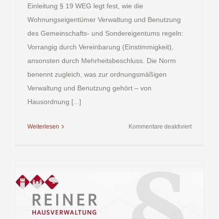
Einleitung § 19 WEG legt fest, wie die
Wohnungseigentümer Verwaltung und Benutzung
des Gemeinschafts- und Sondereigentums regeln:
Vorrangig durch Vereinbarung (Einstimmigkeit),
ansonsten durch Mehrheitsbeschluss. Die Norm
benennt zugleich, was zur ordnungsmäßigen
Verwaltung und Benutzung gehört – von
Hausordnung [...]
für
Weiterlesen
Kommentare deaktiviert
§ 19
WEG
(Wohnung
–
Regelung
der
Verwaltun