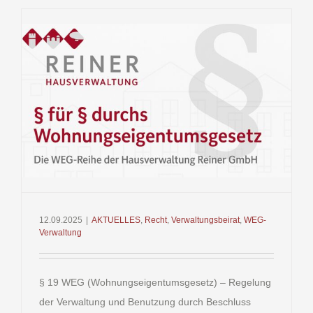
(Wohnung
–
Bauliche
Veränder
h
12.09.2025
|
AKTUELLES
,
Recht
,
Verwaltungsbeirat
,
WEG-
Verwaltung
§ 19 WEG (Wohnungseigentumsgesetz) – Regelung
der Verwaltung und Benutzung durch Beschluss