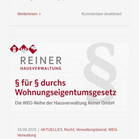
für
Weiterlesen
Kommentare deaktiviert
§ 21
WEG
(Wohnung
–
Kostenver
bei
baulichen
Veränder
16.09.2025
|
AKTUELLES
,
Recht
,
Verwaltungsbeirat
,
WEG-
Verwaltung