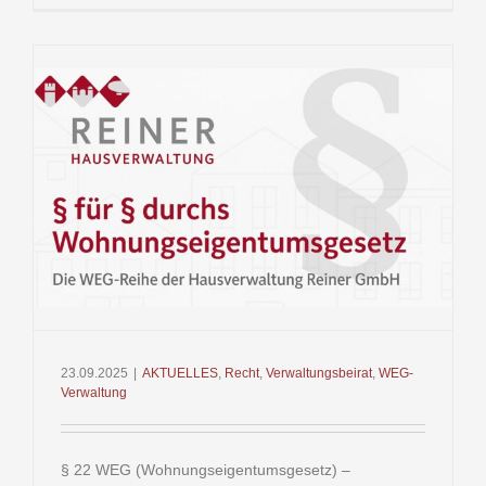
WEG
(Wohnung
–
Einberufu
und
Beschluss
23.09.2025
|
AKTUELLES
,
Recht
,
Verwaltungsbeirat
,
WEG-
Verwaltung
§ 22 WEG (Wohnungseigentumsgesetz) –