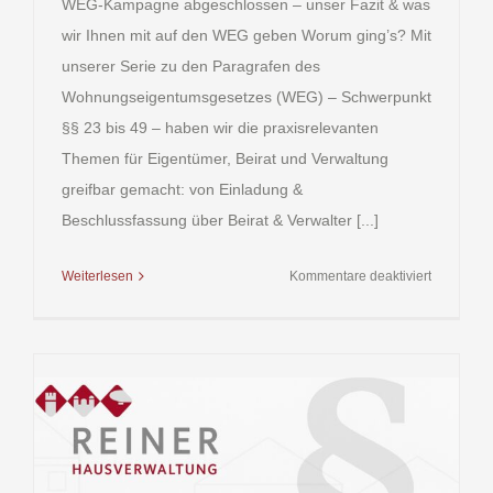
WEG‑Kampagne abgeschlossen – unser Fazit & was
wir Ihnen mit auf den WEG geben Worum ging’s? Mit
unserer Serie zu den Paragrafen des
Wohnungseigentumsgesetzes (WEG) – Schwerpunkt
§§ 23 bis 49 – haben wir die praxisrelevanten
Themen für Eigentümer, Beirat und Verwaltung
greifbar gemacht: von Einladung &
Beschlussfassung über Beirat & Verwalter [...]
für
Weiterlesen
Kommentare deaktiviert
Wohnungs
(WEG)
–
WEG‑Kam
abgeschl