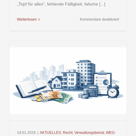
„Topf für alles“, fehlende Fälligkeit, falsche [...]
für
Weiterlesen
Kommentare deaktiviert
Sonderum
WEG
Rücklage
19.01.2026
|
AKTUELLES
,
Recht
,
Verwaltungsbeirat
,
WEG-