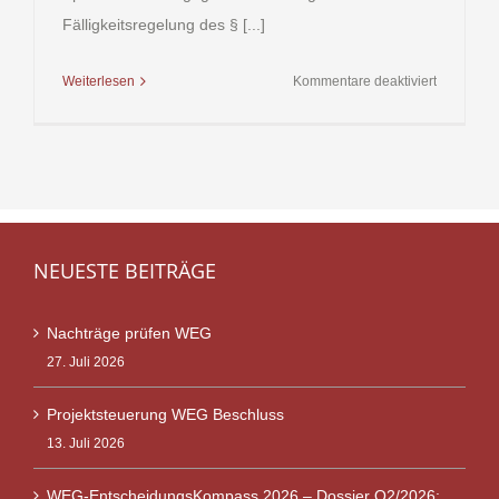
Fälligkeitsregelung des § [...]
für
Weiterlesen
Kommentare deaktiviert
Sonderum
nach
WEMoG
NEUESTE BEITRÄGE
Nachträge prüfen WEG
27. Juli 2026
Projektsteuerung WEG Beschluss
13. Juli 2026
WEG-EntscheidungsKompass 2026 – Dossier Q2/2026: