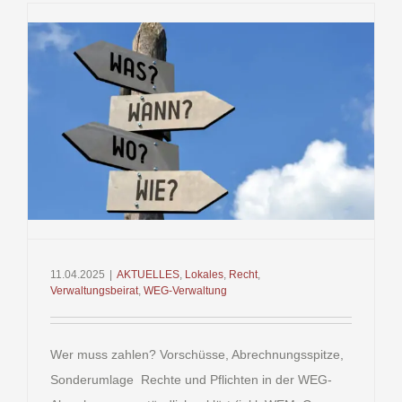
der
GdWE:
Was
Eigentüme
wirklich
zahlen
müssen
–
und
welche
Fallen
in
Wirtschaft
11.04.2025
|
AKTUELLES
,
Lokales
,
Recht
,
Fälligkeit
Verwaltungsbeirat
,
WEG-Verwaltung
und
Einzug
lauern
Wer muss zahlen? Vorschüsse, Abrechnungsspitze,
Sonderumlage Rechte und Pflichten in der WEG-