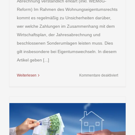
Abrechnung verständlich erklärt (inkl. WEMoG-
Reform) Im Rahmen des Wohnungseigentumsrechts
kommt es regelmäßig zu Unsicherheiten darüber,
wer welche Zahlungen im Zusammenhang mit dem
Wirtschaftsplan, der Jahresabrechnung und
beschlossenen Sonderumlagen leisten muss. Dies
gilt insbesondere bei Eigentumswechseln. In diesem
Artikel geben [...]
für
Weiterlesen
Kommentare deaktiviert
Wer
muss
zahlen?
Vorschüss
Abrechnun
Sonderum