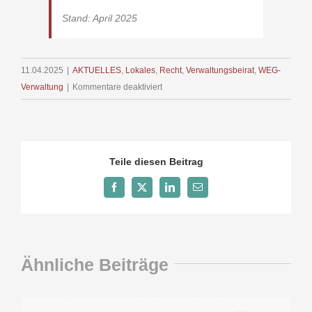
Stand: April 2025
11.04.2025
|
AKTUELLES
,
Lokales
,
Recht
,
Verwaltungsbeirat
,
WEG-
für
Verwaltung
|
Kommentare deaktiviert
Wer
muss
zahlen?
Vorschüsse,
Teile diesen Beitrag
Abrechnungsspitze,
Sonderumlage
Facebook
X
LinkedIn
E-
Mail
Ähnliche Beiträge