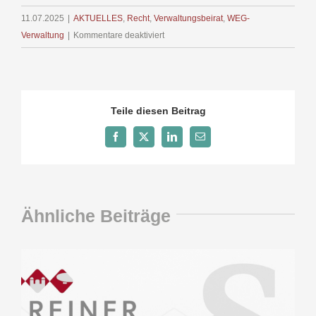
11.07.2025
|
AKTUELLES
,
Recht
,
Verwaltungsbeirat
,
WEG-
für
Verwaltung
|
Kommentare deaktiviert
§ 2
WEG
(Wohnungseigentumsgesetz)
–
Teile diesen Beitrag
Arten
der
Facebook
X
LinkedIn
E-
Mail
Begründung
Ähnliche Beiträge