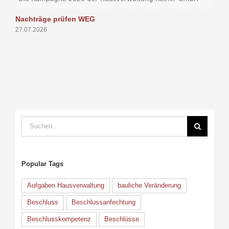
Nachträge prüfen WEG
P
27.07.2026
1
Suche
nach:
Popular Tags
Aufgaben Hausverwaltung
bauliche Veränderung
Beschluss
Beschlussanfechtung
Beschlusskompetenz
Beschlüsse