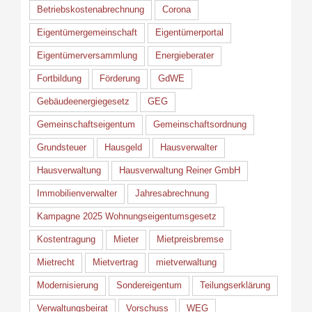
Betriebskostenabrechnung
Corona
Eigentümergemeinschaft
Eigentümerportal
Eigentümerversammlung
Energieberater
Fortbildung
Förderung
GdWE
Gebäudeenergiegesetz
GEG
Gemeinschaftseigentum
Gemeinschaftsordnung
Grundsteuer
Hausgeld
Hausverwalter
Hausverwaltung
Hausverwaltung Reiner GmbH
Immobilienverwalter
Jahresabrechnung
Kampagne 2025 Wohnungseigentumsgesetz
Kostentragung
Mieter
Mietpreisbremse
Mietrecht
Mietvertrag
mietverwaltung
Modernisierung
Sondereigentum
Teilungserklärung
Verwaltungsbeirat
Vorschuss
WEG