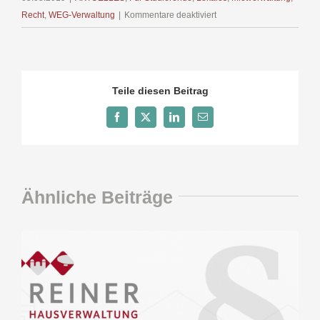
für
Recht
,
WEG-Verwaltung
|
Kommentare deaktiviert
Bestellerprinzip
Teile diesen Beitrag
Facebook
X
LinkedIn
E-
Mail
Ähnliche Beiträge