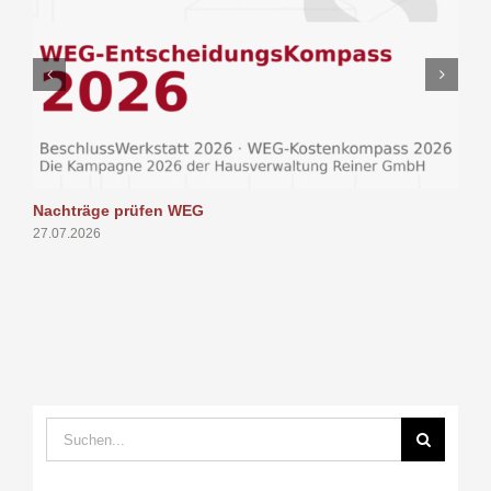
Nachträge prüfen WEG
P
27.07.2026
1
Suche
nach: