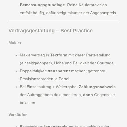
Bemessungsgrundlage
. Reine Käuferprovision
entfällt häufig, dafür steigt mitunter der Angebotspreis.
Vertragsgestaltung – Best Practice
Makler
Maklervertrag in
Textform
mit klarer Parteistellung
(einseitig/doppelt), Höhe und Fälligkeit der Courtage.
Doppeltätigkeit
transparent
machen; getrennte
Provisionsabreden je Partei.
Bei Einseitauftrag + Weitergabe:
Zahlungsnachweis
des Auftraggebers dokumentieren,
dann
Gegenseite
belasten.
Verkäufer
Entscheiden:
Innenprovision
(allein zahlen) oder