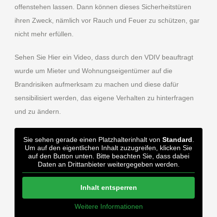
offenstehen lassen. Dann können dieses Sicherheitstüren
ihren Zweck, nämlich vor Rauch und Feuer zu schützen, gar
nicht mehr erfüllen.
Sehen Sie Hier ein Video, dass durch den VDIV beauftragt
wurde um Mieter und Wohnungseigentümer auf die
Brandrisiken aufmerksam zu machen und diese dafür
sensibilisiert werden, das eigene Verhalten zu hinterfragen
und zu ändern.
Sie sehen gerade einen Platzhalterinhalt von
Standard
.
Um auf den eigentlichen Inhalt zuzugreifen, klicken Sie
auf den Button unten. Bitte beachten Sie, dass dabei
Daten an Drittanbieter weitergegeben werden.
Inhalt entsperren
Weitere Informationen