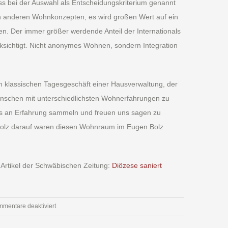
s bei der Auswahl als Entscheidungskriterium genannt
en anderen Wohnkonzepten, es wird großen Wert auf ein
en. Der immer größer werdende Anteil der Internationals
sichtigt. Nicht anonymes Wohnen, sondern Integration
m klassischen Tagesgeschäft einer Hausverwaltung, der
nschen mit unterschiedlichsten Wohnerfahrungen zu
ges an Erfahrung sammeln und freuen uns sagen zu
stolz darauf waren diesen Wohnraum im Eugen Bolz
rtikel der Schwäbischen Zeitung:
Diözese saniert
für
mentare deaktiviert
Eugen