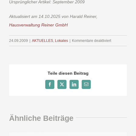
Ursprünglicher Artikel: September 2009
Aktualisiert am 14.10.2025 von Harald Reiner,
Hausverwaltung Reiner GmbH
für
24.09.2009
|
AKTUELLES
,
Lokales
|
Kommentare deaktiviert
Gesenkte
Baukosten
fördern
günstigen
Teile diesen Beitrag
Wohnraum
Facebook
X
LinkedIn
E-
Mail
Ähnliche Beiträge