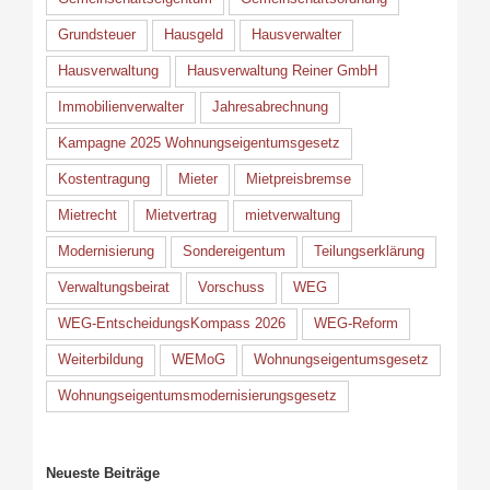
Grundsteuer
Hausgeld
Hausverwalter
Hausverwaltung
Hausverwaltung Reiner GmbH
Immobilienverwalter
Jahresabrechnung
Kampagne 2025 Wohnungseigentumsgesetz
Kostentragung
Mieter
Mietpreisbremse
Mietrecht
Mietvertrag
mietverwaltung
Modernisierung
Sondereigentum
Teilungserklärung
Verwaltungsbeirat
Vorschuss
WEG
WEG-EntscheidungsKompass 2026
WEG-Reform
Weiterbildung
WEMoG
Wohnungseigentumsgesetz
Wohnungseigentumsmodernisierungsgesetz
Neueste Beiträge