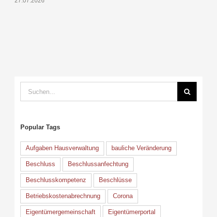
27.07.2026
1
Suche
nach:
Popular Tags
Aufgaben Hausverwaltung
bauliche Veränderung
Beschluss
Beschlussanfechtung
Beschlusskompetenz
Beschlüsse
Betriebskostenabrechnung
Corona
Eigentümergemeinschaft
Eigentümerportal