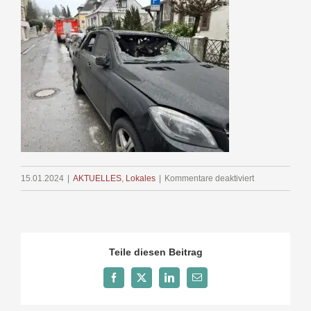
für
15.01.2024
|
AKTUELLES
,
Lokales
|
Kommentare deaktiviert
Großeinsatz
–
Brand
Tiefgarage
Teile diesen Beitrag
Federburgstra
in
Facebook
X
LinkedIn
E-
Mail
Ravensburg