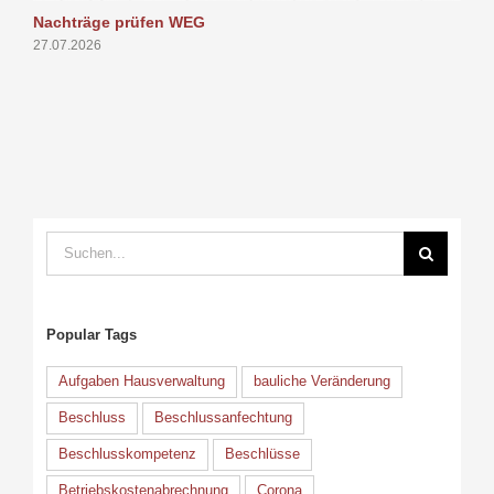
Nachträge prüfen WEG
P
27.07.2026
1
Suche
nach:
Popular Tags
Aufgaben Hausverwaltung
bauliche Veränderung
Beschluss
Beschlussanfechtung
Beschlusskompetenz
Beschlüsse
Betriebskostenabrechnung
Corona