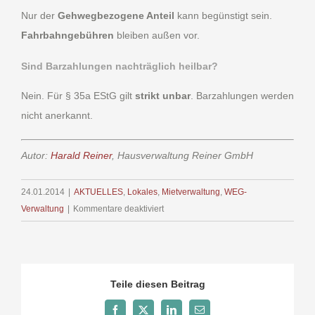
Nur der
Gehwegbezogene Anteil
kann begünstigt sein.
Fahrbahngebühren
bleiben außen vor.
Sind Barzahlungen nachträglich heilbar?
Nein. Für § 35a EStG gilt
strikt unbar
. Barzahlungen werden
nicht anerkannt.
Autor:
Harald Reiner
, Hausverwaltung Reiner GmbH
24.01.2014
|
AKTUELLES
,
Lokales
,
Mietverwaltung
,
WEG-
für
Verwaltung
|
Kommentare deaktiviert
haushaltsnahe
Dienstleistungen
Teile diesen Beitrag
Facebook
X
LinkedIn
E-