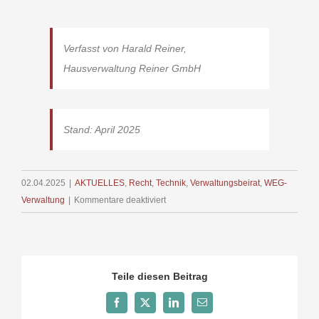
Verfasst von Harald Reiner,
Hausverwaltung Reiner GmbH
Stand: April 2025
02.04.2025
|
AKTUELLES
,
Recht
,
Technik
,
Verwaltungsbeirat
,
WEG-
für
Verwaltung
|
Kommentare deaktiviert
Hausverwaltung
Aufgaben
–
Welche
Teile diesen Beitrag
gehören
nicht
Facebook
X
LinkedIn
E-
Mail