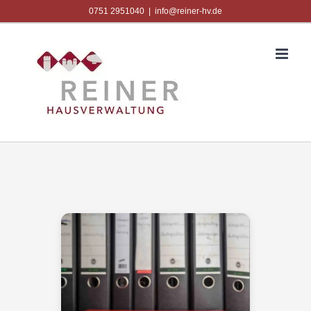
Zum
0751 2951040
|
info@reiner-hv.de
Inhalt
springen
Zeige
grösseres
Bild