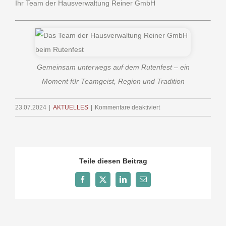
Ihr Team der Hausverwaltung Reiner GmbH
Gemeinsam unterwegs auf dem Rutenfest – ein
Moment für Teamgeist, Region und Tradition
für
23.07.2024
|
AKTUELLES
|
Kommentare deaktiviert
Heute
geschlossen
–
wir
Teile diesen Beitrag
feiern
das
Facebook
X
LinkedIn
E-
Mail
Rutenfest!