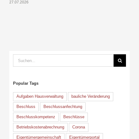
27.07.2026
1
Suche
nach:
Popular Tags
Aufgaben Hausverwaltung
bauliche Veränderung
Beschluss
Beschlussanfechtung
Beschlusskompetenz
Beschlüsse
Betriebskostenabrechnung
Corona
Eigentümergemeinschaft
Eigentümerportal