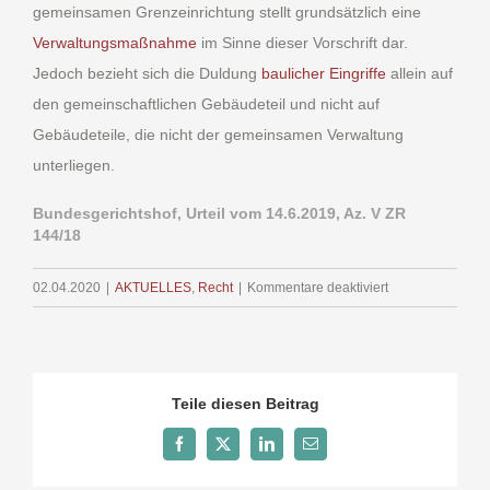
gemeinsamen Grenzeinrichtung stellt grundsätzlich eine
Verwaltungsmaßnahme
im Sinne dieser Vorschrift dar.
Jedoch bezieht sich die Duldung
baulicher Eingriffe
allein auf
den gemeinschaftlichen Gebäudeteil und nicht auf
Gebäudeteile, die nicht der gemeinsamen Verwaltung
unterliegen.
Bundesgerichtshof, Urteil vom 14.6.2019, Az. V ZR
144/18
für
02.04.2020
|
AKTUELLES
,
Recht
|
Kommentare deaktiviert
Keine
Duldung
baulicher
Eingriffe
Teile diesen Beitrag
Facebook
X
LinkedIn
E-
Mail