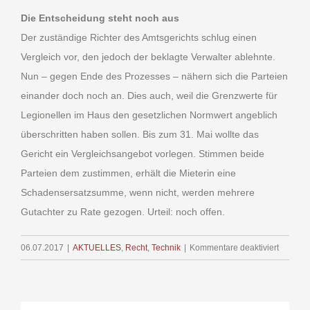
Die Entscheidung steht noch aus
Der zuständige Richter des Amtsgerichts schlug einen
Vergleich vor, den jedoch der beklagte Verwalter ablehnte.
Nun – gegen Ende des Prozesses – nähern sich die Parteien
einander doch noch an. Dies auch, weil die Grenzwerte für
Legionellen im Haus den gesetzlichen Normwert angeblich
überschritten haben sollen. Bis zum 31. Mai wollte das
Gericht ein Vergleichsangebot vorlegen. Stimmen beide
Parteien dem zustimmen, erhält die Mieterin eine
Schadensersatzsumme, wenn nicht, werden mehrere
Gutachter zu Rate gezogen. Urteil: noch offen.
für
06.07.2017
|
AKTUELLES
,
Recht
,
Technik
|
Kommentare deaktiviert
Legione
im
Wohnge