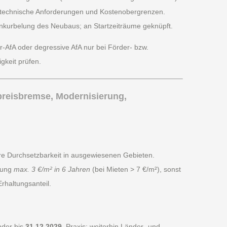
ere technische Anforderungen und Kostenobergrenzen.
nkurbelung des Neubaus; an Startzeiträume geknüpft.
r-AfA oder degressive AfA nur bei Förder- bzw.
gkeit prüfen.
tpreisbremse, Modernisierung,
sere Durchsetzbarkeit in ausgewiesenen Gebieten.
pung
max. 3 €/m² in 6 Jahren
(bei Mieten > 7 €/m²), sonst
rhaltungsanteil.
nder bis
31.12.2029
. Praxis: weiterhin Länder- und