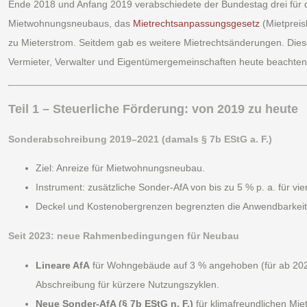
Ende 2018 und Anfang 2019 verabschiedete der Bundestag drei für di
Mietwohnungsneubaus, das
Mietrechtsanpassungsgesetz
(Mietprei
zu Mieterstrom. Seitdem gab es weitere Mietrechtsänderungen. Dieser
Vermieter, Verwalter und Eigentümergemeinschaften heute beachten 
Teil 1 – Steuerliche Förderung: von 2019 zu heute
Sonderabschreibung 2019–2021 (damals § 7b EStG a. F.)
Ziel: Anreize für Mietwohnungsneubau.
Instrument: zusätzliche Sonder-AfA von bis zu 5 % p. a. für vi
Deckel und Kostenobergrenzen begrenzten die Anwendbarkeit st
Seit 2023: neue Rahmenbedingungen für Neubau
Lineare AfA
für Wohngebäude auf 3 % angehoben (für ab 2023 
Abschreibung für kürzere Nutzungszyklen.
Neue Sonder-AfA (§ 7b EStG n. F.)
für klimafreundlichen Mie