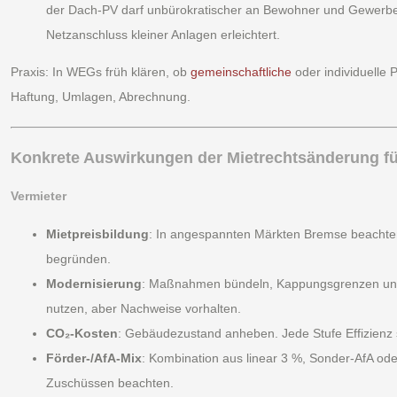
der Dach-PV darf unbürokratischer an Bewohner und Gewerbe 
Netzanschluss kleiner Anlagen erleichtert.
Praxis: In WEGs früh klären, ob
gemeinschaftliche
oder individuelle 
Haftung, Umlagen, Abrechnung.
Konkrete Auswirkungen der Mietrechtsänderung fü
Vermieter
Mietpreisbildung
: In angespannten Märkten Bremse beachte
begründen.
Modernisierung
: Maßnahmen bündeln, Kappungsgrenzen und F
nutzen, aber Nachweise vorhalten.
CO₂-Kosten
: Gebäudezustand anheben. Jede Stufe Effizienz 
Förder-/AfA-Mix
: Kombination aus linear 3 %, Sonder-AfA od
Zuschüssen beachten.