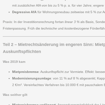
mit zusätzlicher AfA von bis zu 5 % p. a. für vier Jahre; eng
Degressive AfA
für Wohnungsneubau zeitweise mit 5 % zur A
Praxis: In der Investitionsrechnung fortan
linear 3 %
als Basis, Sonde
Fristenpassung. Früh die
technische
und
kostenbezogene
Förderfähi
Teil 2 – Mietrechtsänderung im engeren Sinn: Mie
Auskunftspflichten
Was 2019 kam
Mietpreisbremse
: Auskunftspflicht zur Vormiete. Effekt: bes
Modernisierungsumlage
: von 11 % auf 8 % abgesenkt; Kap
2 €/m². Vereinfachtes Verfahren bis 10.000 € mit pauschalem E
Was seither gilt
Mietpreisbremse verlängert
: Anwendungsmöglichkeit der Lä