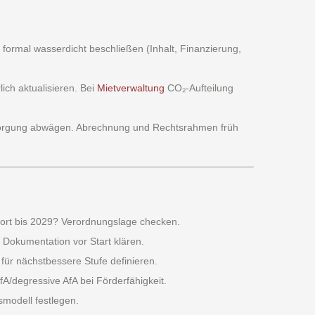
 formal wasserdicht beschließen (Inhalt, Finanzierung,
ich aktualisieren. Bei
Mietverwaltung
CO₂-Aufteilung
sorgung abwägen. Abrechnung und Rechtsrahmen früh
dort bis 2029? Verordnungslage checken.
 Dokumentation vor Start klären.
ür nächstbessere Stufe definieren.
fA/degressive AfA bei Förderfähigkeit.
smodell festlegen.