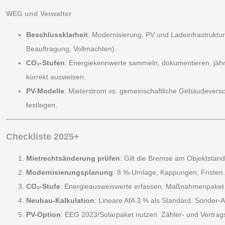
WEG und Verwalter
Beschlussklarheit
: Modernisierung, PV und Ladeinfrastruktur
Beauftragung, Vollmachten).
CO₂-Stufen
: Energiekennwerte sammeln, dokumentieren, jährl
korrekt ausweisen.
PV-Modelle
: Mieterstrom vs. gemeinschaftliche Gebäudever
festlegen.
Checkliste 2025+
Mietrechtsänderung prüfen
: Gilt die Bremse am Objektstan
Modernisierungsplanung
: 8 %-Umlage, Kappungen, Fristen.
CO₂-Stufe
: Energieausweiswerte erfassen. Maßnahmenpaket f
Neubau-Kalkulation
: Lineare AfA 3 % als Standard. Sonder-A
PV-Option
: EEG 2023/Solarpaket nutzen. Zähler- und Vertrag