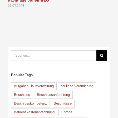
Nachträge prüfen WEG
P
27.07.2026
1
Suche
nach:
Popular Tags
Aufgaben Hausverwaltung
bauliche Veränderung
Beschluss
Beschlussanfechtung
Beschlusskompetenz
Beschlüsse
Betriebskostenabrechnung
Corona