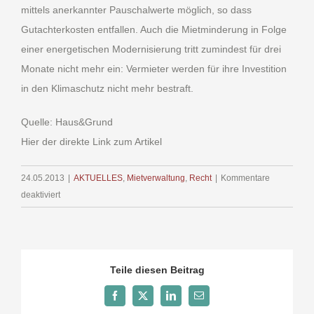
mittels anerkannter Pauschalwerte möglich, so dass
Gutachterkosten entfallen. Auch die Mietminderung in Folge
einer energetischen Modernisierung tritt zumindest für drei
Monate nicht mehr ein: Vermieter werden für ihre Investition
in den Klimaschutz nicht mehr bestraft.
Quelle: Haus&Grund
Hier der direkte Link zum Artikel
24.05.2013
|
AKTUELLES
,
Mietverwaltung
,
Recht
|
Kommentare
für
deaktiviert
Mietrecht
Teile diesen Beitrag
Facebook
X
LinkedIn
E-
Mail