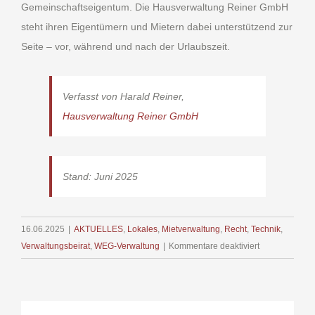
Gemeinschaftseigentum. Die Hausverwaltung Reiner GmbH
steht ihren Eigentümern und Mietern dabei unterstützend zur
Seite – vor, während und nach der Urlaubszeit.
Verfasst von Harald Reiner,
Hausverwaltung Reiner GmbH
Stand: Juni 2025
16.06.2025
|
AKTUELLES
,
Lokales
,
Mietverwaltung
,
Recht
,
Technik
,
für
Verwaltungsbeirat
,
WEG-Verwaltung
|
Kommentare deaktiviert
Urlaubszeit
in
Mehrfamilienh