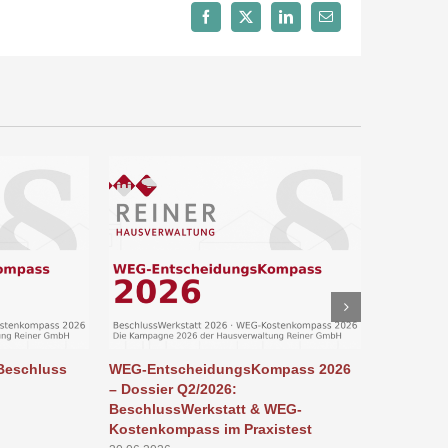
–
Facebook
X
LinkedIn
E-
Mail
Mieterportal
Beschluss
WEG-EntscheidungsKompass 2026
GEG, GMo
– Dossier Q2/2026:
2026: Was 
BeschlussWerkstatt & WEG-
GdWE?
Kostenkompass im Praxistest
24.06.2026