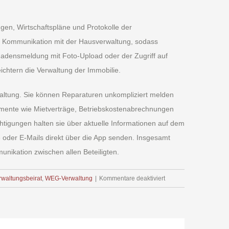
ngen, Wirtschaftspläne und Protokolle der
 Kommunikation mit der Hausverwaltung, sodass
chadensmeldung mit Foto-Upload oder der Zugriff auf
ichtern die Verwaltung der Immobilie.
altung. Sie können Reparaturen unkompliziert melden
mente wie Mietverträge, Betriebskostenabrechnungen
htigungen halten sie über aktuelle Informationen auf dem
 oder E-Mails direkt über die App senden. Insgesamt
unikation zwischen allen Beteiligten.
für
rwaltungsbeirat
,
WEG-Verwaltung
|
Kommentare deaktiviert
Was
bietet
ein
Eigentümerportal